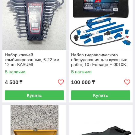
Набор ключей
Набор гидравлического
комбинированных, 6-22 мм,
оборудования для кузовных
12 шт KASUMI
работ, 10т Forsage F-0010K
В наличии
В наличии
4 500
100 000
₸
₸
Купить
Купить