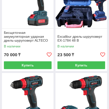
Бесщеточная
аккумуляторная ударная
Excalibur дрель-шуруповерт
дрель-шуруповерт ALTECO
EX-1784 48 В
CID 21-150 BL 1x8Ah
В наличии
В наличии
70 000
23 500
₸
₸
Купить
Купить