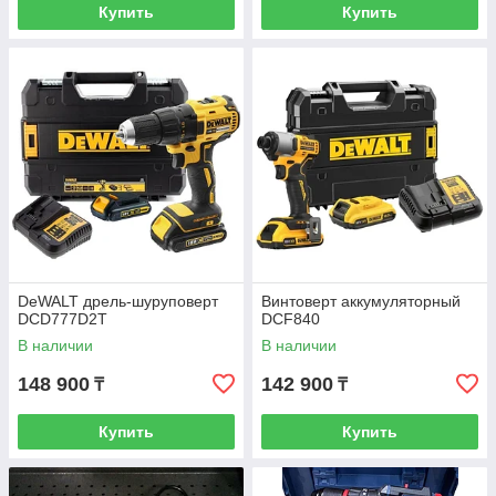
Купить
Купить
DeWALT дрель-шуруповерт
Винтоверт аккумуляторный
DCD777D2Т
DCF840
В наличии
В наличии
148 900
142 900
₸
₸
Купить
Купить