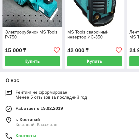
Электрорубанок MS Tools
MS Tools сварочный
Лен
Р-750
инвертор ИС-350
MS 
15 000
42 000
24 
₸
₸
Купить
Купить
О нас
Рейтинг не сформирован
Менее 5 отзывов за последний год
Работает с 19.02.2019
г. Костанай
Костанай, Казахстан
Контакты