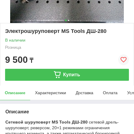
Электрошуруповерт MS Tools ДШ-280
В наличии
Розница
9 500
₸
Купить
Описание
Характеристики
Доставка
Оплата
Усл
Описание
Сетевой шуруповерт MS Tools ДШ-280
сетевой дрель-
шуруповерт, реверсом, 20+1 режимами ограничения
крутящего момента, а также автоматической блокировкой