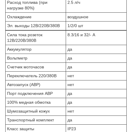
Расход топлива (при
2.5 л/ч
нагрузке 80%)
Охлаждение
воздушное
Эл. выходы 12В/220В/380В
1/2/0 шт
Сила тока розеток
8.3/16 и 32/- А
12В/220В/380В
Аккумулятор
да
Вольтметр
да
Счетчик моточасов
да
Переключатель 220/380В
нет
Автозапуск (АВР)
нет
Порт подключения АВР
да
100% медная обмотка
да
Шумозащитный кожух
нет
Транспортный комплект
да
Класс защиты
IP23