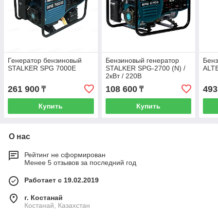
Генератор бензиновый
Бензиновый генератор
Бенз
STALKER SPG 7000E
STALKER SPG-2700 (N) /
ALT
2кВт / 220В
261 900
108 600
493
₸
₸
Купить
Купить
О нас
Рейтинг не сформирован
Менее 5 отзывов за последний год
Работает с 19.02.2019
г. Костанай
Костанай, Казахстан