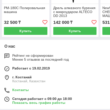
PM-180C Полировальная
Дрель алмазного бурения
New
машина
с микроударом ALTECO
СНЕ
DD 2013
МАШ
930
32 500
142 000
531
₸
₸
Купить
Купить
О нас
Рейтинг не сформирован
Менее 5 отзывов за последний год
Работает с 19.02.2019
г. Костанай
Костанай, Казахстан
Контакты
Сегодня работает с 09:00 до 18:00
Показать весь график работы