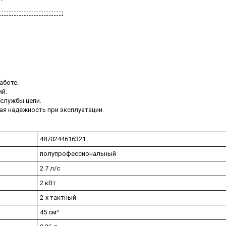
аботе.
ий.
 службы цепи.
я надежность при эксплуатации.
4870244616321
полупрофессиональный
2.7 л/с
2 кВт
2-x тактный
45 см³