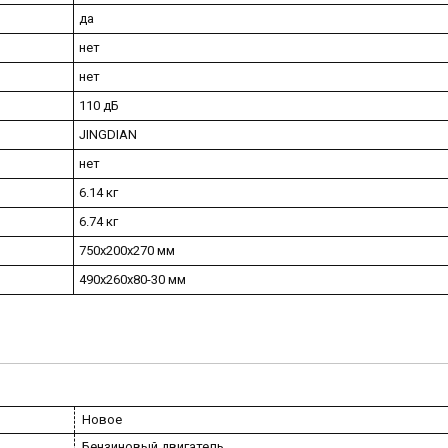
да
нет
нет
110 дБ
JINGDIAN
нет
6.14 кг
6.74 кг
750х200х270 мм
490х260х80-30 мм
Новое
Бензиновый двигатель