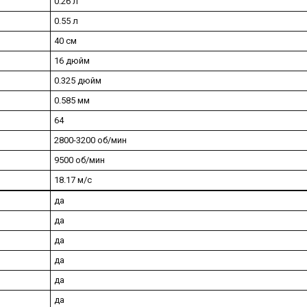
0.26 л
0.55 л
40 см
16 дюйм
0.325 дюйм
0.585 мм
64
2800-3200 об/мин
9500 об/мин
18.17 м/с
да
да
да
да
да
да