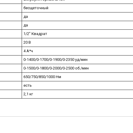
бесщеточный
да
да
1/2” Квадрат
20 В
4 А*ч
0-1400/0-1700/0-1900/0-2350 уд/мин
0-1500/0-1800/0-2000/0-2500 об./мин
650/750/850/1000 Нм
есть
2,1 кг