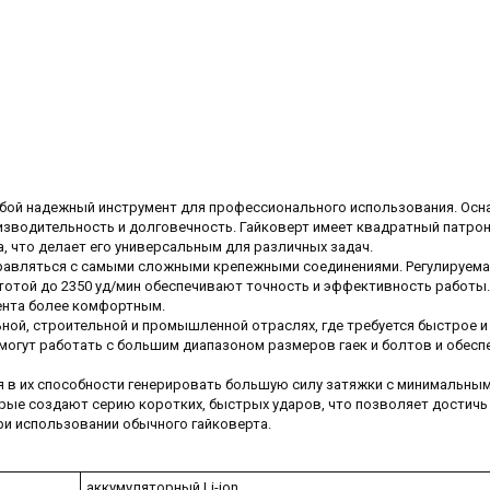
обой надежный инструмент для профессионального использования. Ос
зводительность и долговечность. Гайковерт имеет квадратный патрон
 что делает его универсальным для различных задач.
равляться с самыми сложными крепежными соединениями. Регулируема
стотой до 2350 уд/мин обеспечивают точность и эффективность работы.
ента более комфортным.
ой, строительной и промышленной отраслях, где требуется быстрое и
и могут работать с большим диапазоном размеров гаек и болтов и обес
 в их способности генерировать большую силу затяжки с минимальны
рые создают серию коротких, быстрых ударов, что позволяет достичь
ри использовании обычного гайковерта.
аккумуляторный Li-ion