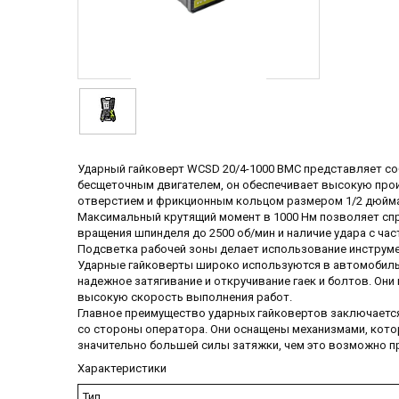
Ударный гайковерт WCSD 20/4-1000 BMC представляет с
бесщеточным двигателем, он обеспечивает высокую прои
отверстием и фрикционным кольцом размером 1/2 дюйма,
Максимальный крутящий момент в 1000 Нм позволяет сп
вращения шпинделя до 2500 об/мин и наличие удара с ча
Подсветка рабочей зоны делает использование инструм
Ударные гайковерты широко используются в автомобильн
надежное затягивание и откручивание гаек и болтов. Он
высокую скорость выполнения работ.
Главное преимущество ударных гайковертов заключается
со стороны оператора. Они оснащены механизмами, кото
значительно большей силы затяжки, чем это возможно п
Характеристики
Тип