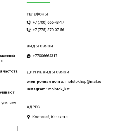
+7 (700) 666-43-17
+7 (775) 270-07-56
нащенный
+77006664317
 с
я частота
ДРУГИЕ ВИДЫ СВЯЗИ
электронная почта
molotokhop@mail.ru
Instagram
molotok_kst
печивают
м усилием
Костанай, Казахстан