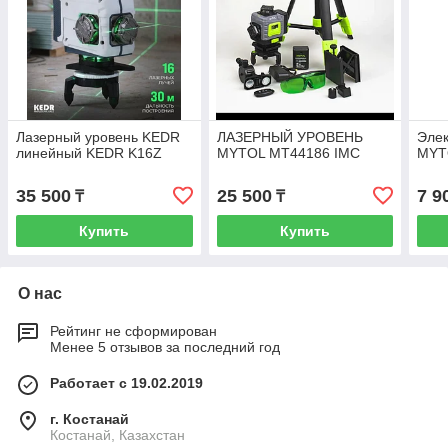
Лазерный уровень KEDR
ЛАЗЕРНЫЙ УРОВЕНЬ
Элек
линейный KEDR K16Z
MYTOL MТ44186 IMC
MYT
35 500
25 500
7 9
₸
₸
Купить
Купить
О нас
Рейтинг не сформирован
Менее 5 отзывов за последний год
Работает с 19.02.2019
г. Костанай
Костанай, Казахстан