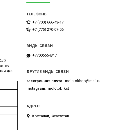
+7 (700) 666-43-17
+7 (775) 270-07-56
+77006664317
рдых
оятке
к и для
ДРУГИЕ ВИДЫ СВЯЗИ
электронная почта
molotokhop@mail.ru
Instagram
molotok_kst
Костанай, Казахстан