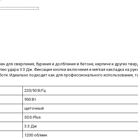
н для сверления, бурения и долбления в бетоне, кирпиче и других тве
ию удара 3.3 Дж. Фиксация кнопки включения и мягкая накладка на рук
оте. Идеально подходит как для профессионального использования, та
220/50 В/Гц
950 Вт
щеточный
SDS-Plus
3.3 Дж
1200 об/мин