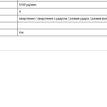
5100 уд/мин
4
сверление / сверление с ударом / режим удара / режим в
4 м