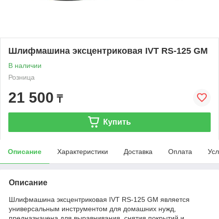
Шлифмашина эксцентриковая IVT RS-125 GM
В наличии
Розница
21 500
₸
Купить
Описание
Характеристики
Доставка
Оплата
Усл
Описание
Шлифмашина эксцентриковая IVT RS-125 GM является
универсальным инструментом для домашних нужд,
предназначена для выравнивания, снятия покрытий и