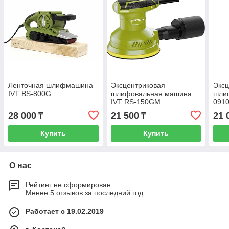
Ленточная шлифмашина
Эксцентриковая
Эксц
IVT BS-800G
шлифовальная машина
шли
IVT RS-150GM
091
28 000
21 500
21 
₸
₸
Купить
Купить
О нас
Рейтинг не сформирован
Менее 5 отзывов за последний год
Работает с 19.02.2019