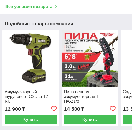
Все условия возврата
Подобные товары компании
Аккумуляторный
Пила цепная
Сад
шуруповерт CSD Li-12 -
аккумуляторная TT
акк
RC
ПА-21/8
12 900
14 500
13 
₸
₸
Купить
Купить