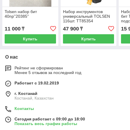
Tolsen набор бит
Набор инструментов
Набо
40пр''20385''
универсальный TOLSEN
бит 
116шт. TT85354
подс
11 000
47 900
15 
₸
₸
Купить
Купить
О нас
Рейтинг не сформирован
Менее 5 отзывов за последний год
Работает с 19.02.2019
г. Костанай
Костанай, Казахстан
Контакты
Сегодня работает с 09:00 до 18:00
Показать весь график работы