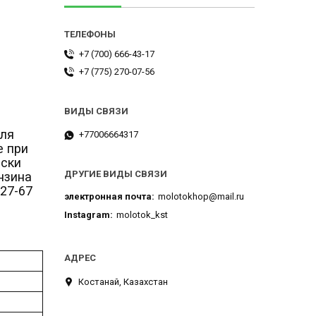
+7 (700) 666-43-17
+7 (775) 270-07-56
для
+77006664317
е при
ески
ДРУГИЕ ВИДЫ СВЯЗИ
нзина
27-67
электронная почта
molotokhop@mail.ru
Instagram
molotok_kst
Костанай, Казахстан