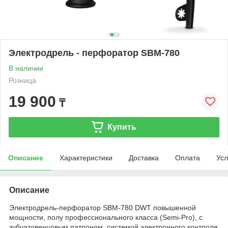
Электродрель - перфоратор SBM-780
В наличии
Розница
19 900
₸
Купить
Описание
Характеристики
Доставка
Оплата
Усл
Описание
Электродрель-перфоратор SBM-780 DWT повышенной
мощности, полу профессионального класса (Semi-Pro), с
зубчатовенцовым патроном, системой электронного контроля