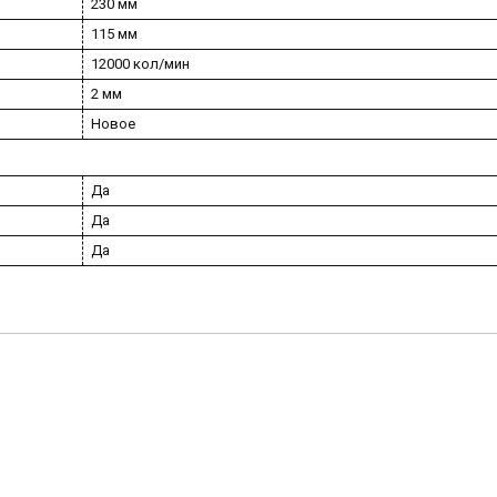
230 мм
115 мм
12000 кол/мин
2 мм
Новое
Да
Да
Да