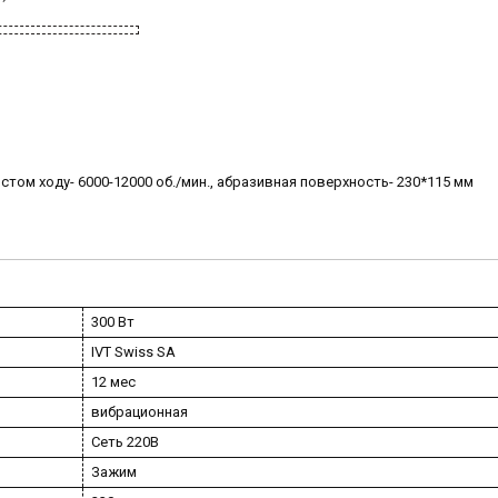
том ходу- 6000-12000 об./мин., абразивная поверхность- 230*115 мм
300 Вт
IVT Swiss SA
12 мес
вибрационная
Сеть 220В
Зажим