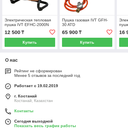
Электрическая тепловая
Пушка газовая IVT GFH-
Элек
пушка IVT EFHC-2000N
30 ATD
пуш
12 500
65 900
16 
₸
₸
Купить
Купить
О нас
Рейтинг не сформирован
Менее 5 отзывов за последний год
Работает с 19.02.2019
г. Костанай
Костанай, Казахстан
Контакты
Сегодня выходной
Показать весь график работы