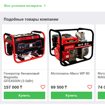
Все условия возврата
Подобные товары компании
Генератор бензиновый
Мотопомпа Alteco WP 80
Мот
Magnetta
MAG
GFE4500N (3.0кВт)
157 000
69 500
74 
₸
₸
Купить
Купить