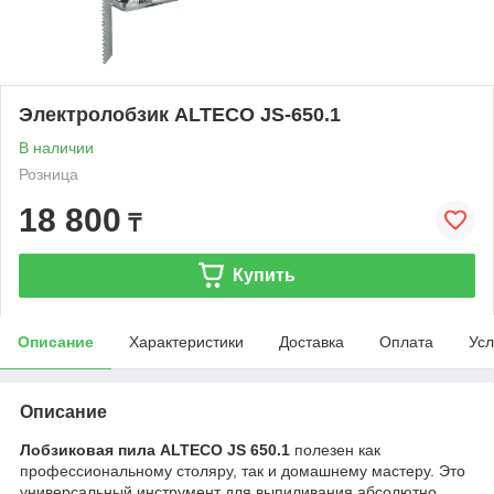
Электролобзик ALTECO JS-650.1
В наличии
Розница
18 800
₸
Купить
Описание
Характеристики
Доставка
Оплата
Усл
Описание
Лобзиковая пила ALTECO JS 650.1
​ полезен как
профессиональному столяру, так и домашнему мастеру. Это
универсальный инструмент для выпиливания абсолютно