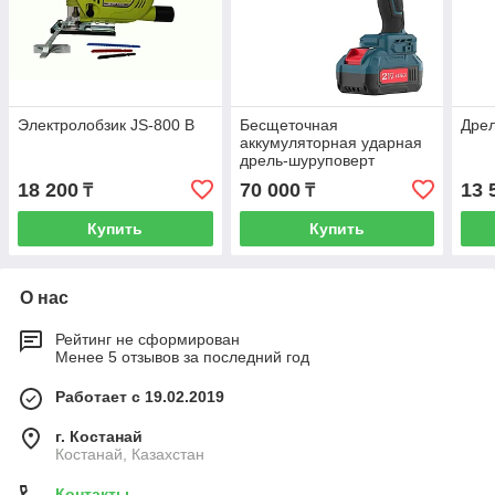
Электролобзик JS-800 B
Бесщеточная
Дрел
аккумуляторная ударная
дрель-шуруповерт
ALTECO CID 21-150 BL
18 200
70 000
13 
₸
₸
1x8Ah
Купить
Купить
О нас
Рейтинг не сформирован
Менее 5 отзывов за последний год
Работает с 19.02.2019
г. Костанай
Костанай, Казахстан
Контакты